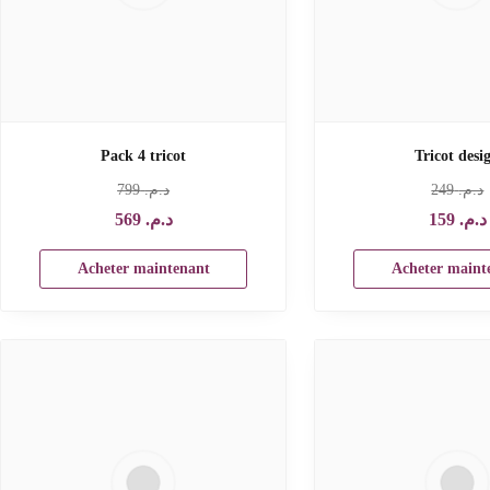
Pack 4 tricot
Tricot desi
799
د.م.‏
249
د.م.‏
569
د.م.‏
159
د.م.‏
Acheter maintenant
Acheter maint