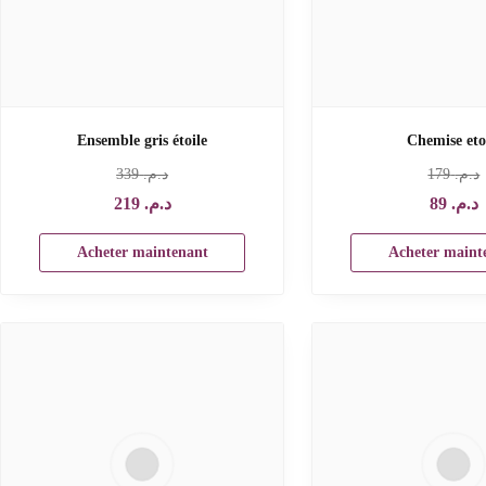
Ensemble gris étoile
Chemise eto
339
د.م.‏
179
د.م.‏
219
د.م.‏
89
د.م.‏
Acheter maintenant
Acheter maint